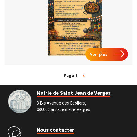
Voir plus
Page 1
Page
››
Pagination
suivante
Mairie de Saint Jean de Verges
3 Bis Avenue des Écoliers,
09000 Saint-Jean-de-Verges
Nous contacter