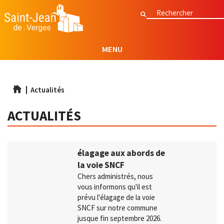
Aller
Rechercher
Rechercher
au
contenu
principal
MENU
Actualités
ACTUALITÉS
élagage aux abords de
la voie SNCF
Chers administrés, nous
vous informons qu'il est
prévu l'élagage de la voie
SNCF sur notre commune
jusque fin septembre 2026.