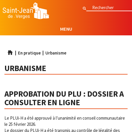
Aller
Rechercher
Rechercher
au
contenu
principal
MENU
En pratique
Urbanisme
URBANISME
APPROBATION DU PLU : DOSSIER A
CONSULTER EN LIGNE
Le PLUi-H a été approuvé à l’unanimité en conseil communautaire
le 25 février 2026.
Le dossier du PLUi-H a été transmis au contrôle de légalité des