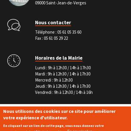
09000 Saint-Jean-de-Verges
Nous contacter
Téléphone :
05 61 05 35 60
Fax : 05 61 05 29 22
Horaires de la Mairie
Lundi : 9h à 12h30 / 14h à 17h30
Mardi : 9h à 12h30 / 14h à 17h30
Mercredi : 9h à 12h30
Jeudi : 9h à 12h30 / 14h à 17h30
Vendredi : 9h à 12h30 / 14h à 16h
Pied
Nous utilisons des cookies sur ce site pour améliorer
de
Marchés publics
Service-public.fr
votre expérience d'utilisateur.
page
Mentions légales
En cliquant sur un lien de cette page, vous nous donnez votre